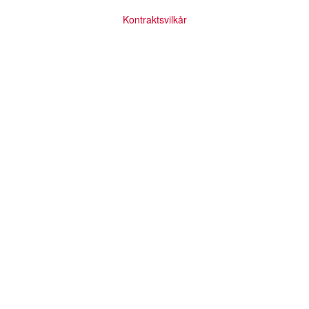
Kontraktsvilkår
Levert av iBooking